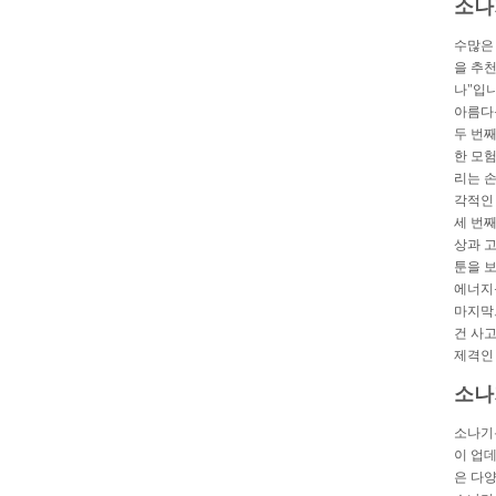
소나
수많은
을 추천
나"입
아름다
두 번
한 모
리는 손
각적인
세 번
상과 
툰을 
에너지
마지막
건 사
제격인
소나
소나기
이 업
은 다양