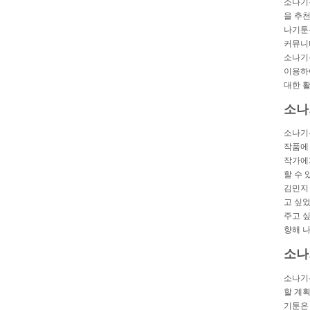
소나기
을 추천
나기툰
커뮤니
소나기툰
이용하
대한 
소나
소나기
작품에
작가에
할 수
김민지 
고 싶
주고 싶
향해 
소나
소나기
할 계획
기툰은