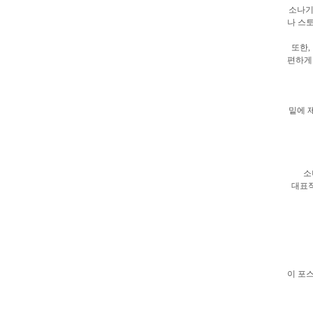
소나기
나 스
또한,
편하게
밑에 
소
대표적
이 포