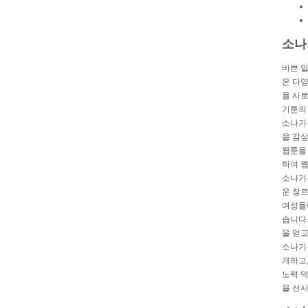
소나
바쁜 
은 다
을 사
기툰의
소나기
을 감상
웹툰을
하여 
소나기
운 장르
여성들
습니다.
을 얻고
소나기
개하고
노력 
을 선