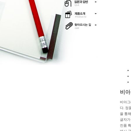
비아
비아그
다. 정
을 통해
글자가
진품 