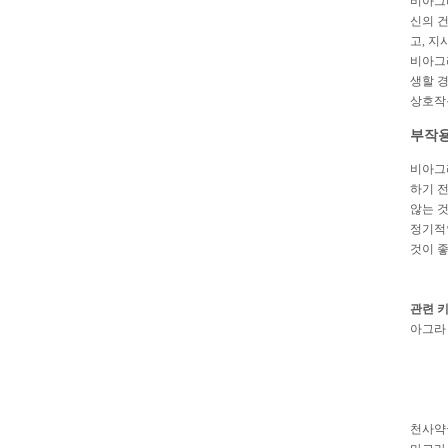
비아그라
신의 
고, 지
비아그
생할 경
상호작
부작용
비아그라
하기 전
않는 것
정기적
것이 
관련 
아그라
천사약