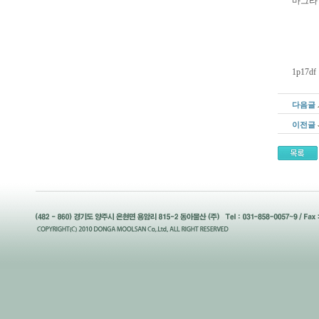
마그라
1p17df
다음글
이전글