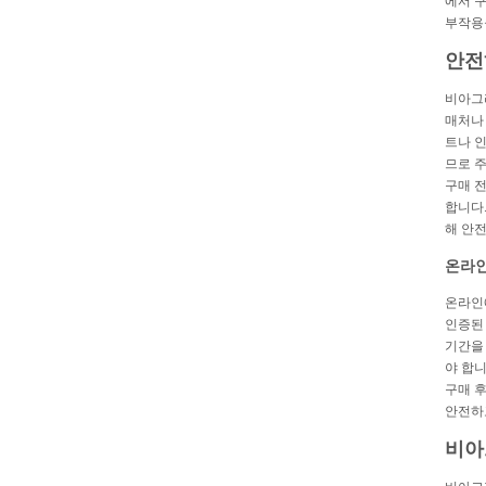
에서 구
부작용
안전
비아그
매처나 
트나 
므로 
구매 
합니다.
해 안
온라인
온라인
인증된
기간을
야 합니
구매 
안전하
비아