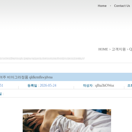
고객지원
Q
HOME >
>
여주 비아그라정품 qldkrmfkwjdvna
51
:
2026-05-24
: qBia3hOWoz
등록일
작성자
조
:
일