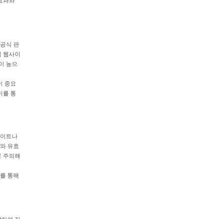
 효과와
 공식 판
식 웹사이
이 높으
이 중요
이를 통
사이트나
보와 유효
로 주의해
이를 통해