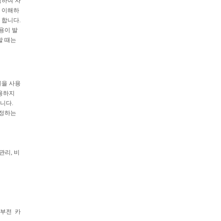
담하여 자
히 이해하
 합니다.
용이 발
할 때는
물을 사용
복용하지
니다.
조정하는
관리, 비
부전
카