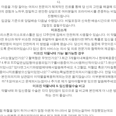
다.
 마음을 가장 잘아는 여의사 전문의가 체계적인 진료를 통해 당 신의 고민을 해결해 
의 경험과 노하우,정밀하고 편안한 상담으로 여러분들의 프라이버시를 존중하는 비
진행해드립니다.
 입금일 기준으로 당일배송 다음날 수령입니다. 비밀포장과 신속한 배송시간으로 지
2일정도 걸릴수있습니다.
미프진소개
리스톤과 미소프로스톨은 임신 12주안에 집에서 안전하게 사용할수 있습니다. 이 약
자연 유산과 매우 비슷한 과정을 유발하여 올바르게 사용된다면 98%의 확률로 임신을
수 백만명의 여성이 안전하게 이 방법을 사용해 왔습니다. 당신이 하는 질문에 무엇이든
도록 준비되어있습니다 임신 중지 서비스는 의사 및 의료 전문가와 협력하여 제공됩니
미프진 약물낙태 가능/ 불가능한 경우
재나이는몇살인가요? 2.혈액형은 무엇인가요? 3.최근 3개월이내복용하거나 현재복용
? 4.루프 IUD같은삽입형여성용피임기구를사용중이거나사용하신적이있나요? 5.유산
이있나요? 있다면그시기와방법에대해서말씀해주세요. 6.고혈압, 저혈압 혹은기타질환
증이나치료를받으신일이있었나요? 7.낙태는확실한본인의의사가필요합니다. 만일 
 본인의의지와 상관없이 이약물을복용하게되는것은 옳지않습니다. 이부분에대해동
까? 8.읽어보시고 문제되시는점이나 추가로 제가 알아야할부분 있으면 말씀해주세
미프진 약물낙태 & 임신중절수술 비교
 약물낙태 와 임신중절 수술은 각각 장단점이 있으므로 잘 비교해 본인에게 더 나은 
하는 것이 좋습니다.
럼 하혈을 많이 하거나 배가 엄청 아픈게 아니라서 잘 안되는걸까바 걱정했었는데요
응이 느린분들 도움이되었으며 해서 제가 겪을 일을 간단히 적고갑니다.