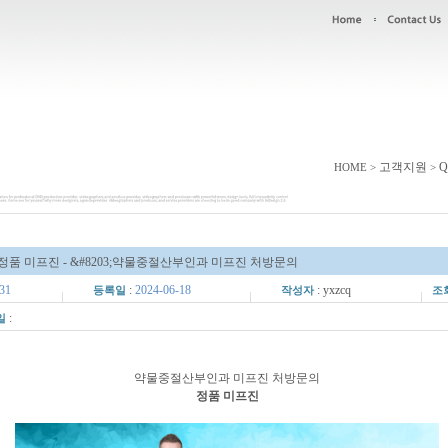
고객지원
Q
HOME >
>
정품 미프진 - &#8203;약물중절산부인과 미프진 처방문의
31
:
2024-06-18
: yxzcq
등록일
작성자
조
:
일
​약물중절산부인과 미프진 처방문의
정품 미프진