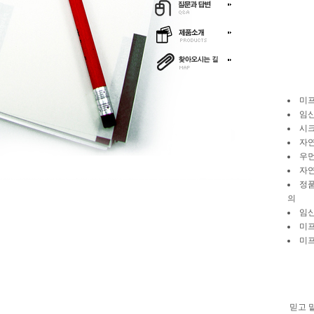
미프
임신
시크
자연
우먼
자
정품
의
임신
미프
미프
믿고 