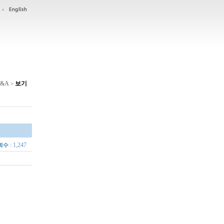
&A
보기
>
:
1,247
회수