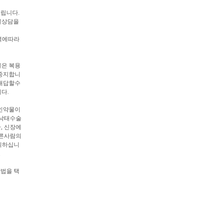
드립니다.
밀상담을
역에따라
물은 복용
 중지합니
 대답할수
다.
중인약물이
/낙태수술
, 신장에
다른사람의
의하십니
요
방법을 택