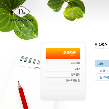
제목
:
1
번호
첨부파