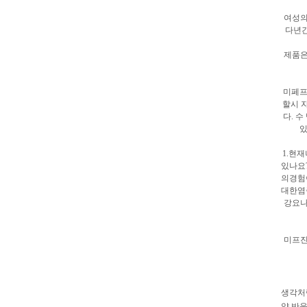
여성의
다년간
제품은
미페프
할시 
다. 
있
1.현
있나요
의경험
대한염
강요나
미프진
생각처
약 반