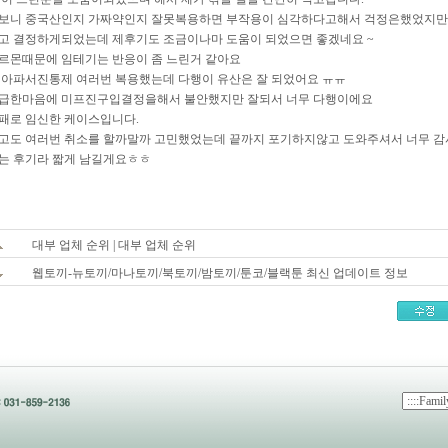
보니 중국산인지 가짜약인지 잘못복용하면 부작용이 심각하다고해서 걱정은했었지만.
고 결정하게되었는데 제후기도 조금이나마 도움이 되었으면 좋겠네요 ~
르몬때문에 임테기는 반응이 좀 느린거 같아요
 아파서진통제 여러번 복용했는데 다행이 유산은 잘 되었어요 ㅠㅠ
급한마음에 미프진구입결정을해서 불안했지만 잘되서 너무 다행이에요
패로 임신한 케이스입니다.
고도 여러번 취소를 할까말까 고민했었는데 끝까지 포기하지않고 도와주셔서 너무 
는 후기라 짧게 남길게요ㅎㅎ
대부 업체 순위 | 대부 업체 순위
웹토끼-뉴토끼/마나토끼/북토끼/밤토끼/툰코/블랙툰 최신 업데이트 정보